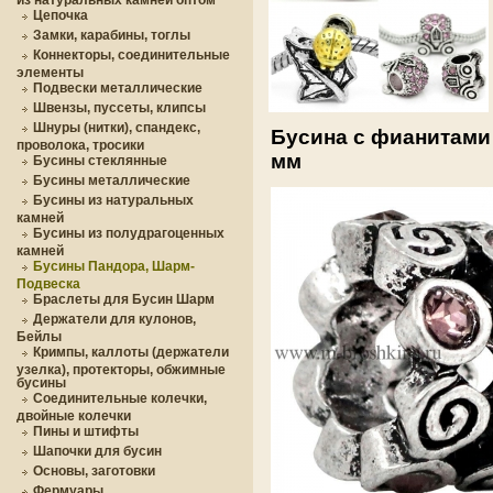
Цепочка
Замки, карабины, тоглы
Коннекторы, соединительные
элементы
Подвески металлические
Швензы, пуссеты, клипсы
Шнуры (нитки), спандекс,
Бусина с фианитами 
проволока, тросики
мм
Бусины стеклянные
Бусины металлические
Бусины из натуральных
камней
Бусины из полудрагоценных
камней
Бусины Пандора, Шарм-
Подвеска
Браслеты для Бусин Шарм
Держатели для кулонов,
Бейлы
Кримпы, каллоты (держатели
узелка), протекторы, обжимные
бусины
Соединительные колечки,
двойные колечки
Пины и штифты
Шапочки для бусин
Основы, заготовки
Фермуары