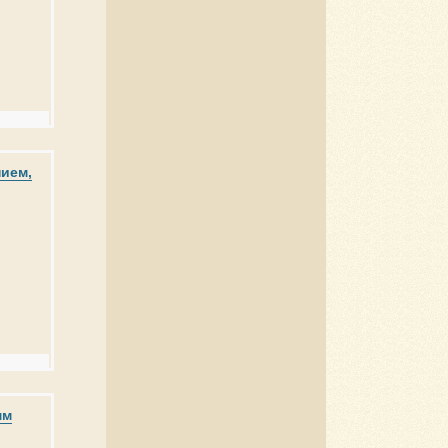
нием,
мм