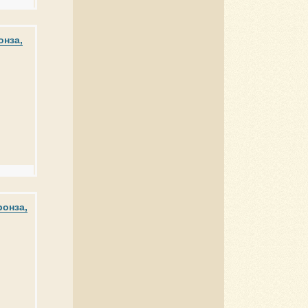
онза,
ронза,