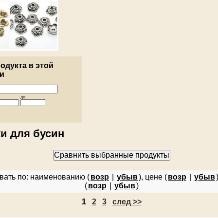
одукта в этой
и
до
и для бусин
вать по: наименованию (
возр
|
убыв
), цене (
возр
|
убыв
(
возр
|
убыв
)
1
2
3
след >>