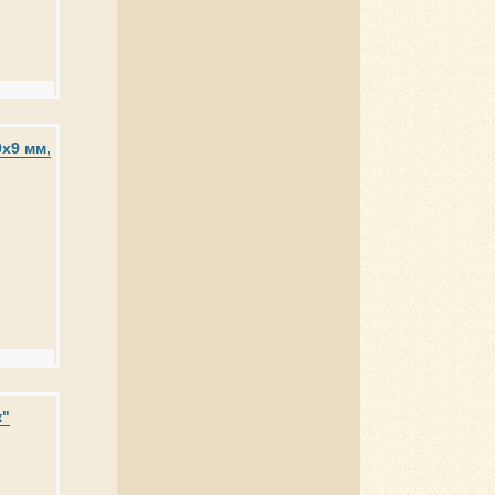
х9 мм,
к"