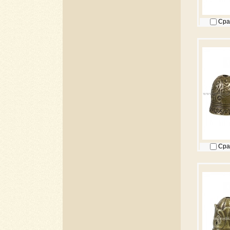
Сра
Сра