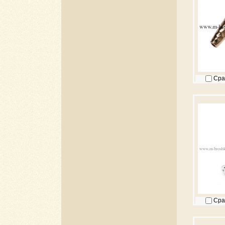
Сра
Сра