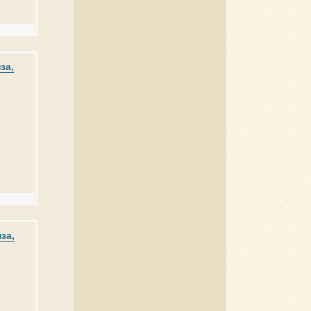
за,
за,