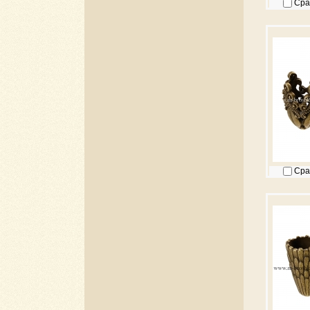
Сра
Сра