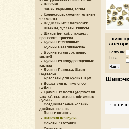
Цепочка
Замки, карабины, тоглы
Коннекторы, соединительные
элементы
Подвески металлические
Швензы, пуссеты, клипсы
Шнуры (нитки), спандекс,
проволока, тросики
Поиск пр
Бусины стеклянные
категори
Бусины металлические
Название
Бусины из натуральных
камней
Цена
от
Бусины из полудрагоценных
камней
Бусины Пандора, Шарм-
Подвеска
Шапочк
Браслеты для Бусин Шарм
Держатели для кулонов,
Бейлы
Кримпы, каллоты (держатели
узелка), протекторы, обжимные
бусины
Соединительные колечки,
Сортиро
двойные колечки
Пины и штифты
Шапочки для бусин
Основы, заготовки
Фермуары