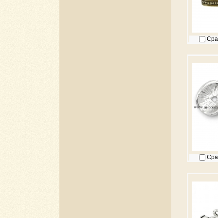
Сра
Сра