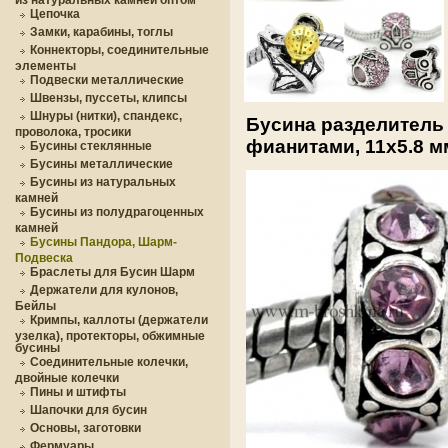
Цепочка
Замки, карабины, тоглы
Коннекторы, соединительные
элементы
Подвески металлические
Швензы, пуссеты, клипсы
Шнуры (нитки), спандекс,
Бусина разделитель
проволока, тросики
фианитами, 11х5.8 мм
Бусины стеклянные
Бусины металлические
Бусины из натуральных
камней
Бусины из полудрагоценных
камней
Бусины Пандора, Шарм-
Подвеска
Браслеты для Бусин Шарм
Держатели для кулонов,
Бейлы
Кримпы, каллоты (держатели
узелка), протекторы, обжимные
бусины
Соединительные колечки,
двойные колечки
Пины и штифты
Шапочки для бусин
Основы, заготовки
Фермуары